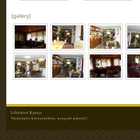
[gallery]
Lillafüred Kapuja
Varázslatos környezetben, nyugodt pihenés!