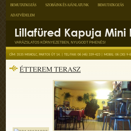
BEMUTATKOZÁS
SZOBÁINK ÉS AJÁNLATUNK
BEMUTATKOZÁS
ADATVÉDELEM
VARÁZSLATOS KÖRNYEZETBEN, NYUGODT PIHENÉS!
CÍM: 3535 MISKOLC, PARTOS ÚT 14. | TEL/FAX: 06 (46) 339-423 | MOBIL: 06 (3
ÉTTEREM TERASZ